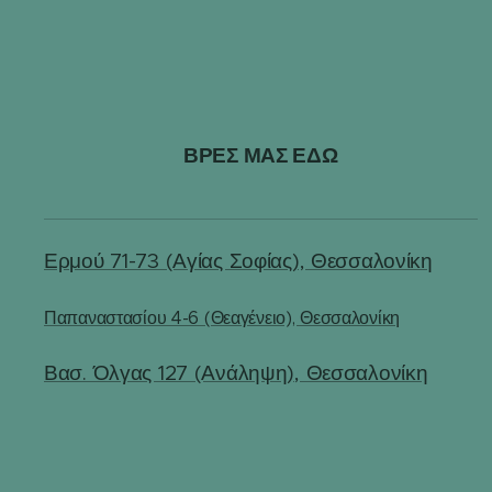
ΒΡΕΣ ΜΑΣ ΕΔΩ
Ερμού 71-73 (Αγίας Σοφίας), Θεσσαλονίκη
Παπαναστασίου 4-6 (Θεαγένειο), Θεσσαλονίκη
Βασ. Όλγας 127 (Ανάληψη), Θεσσαλονίκη