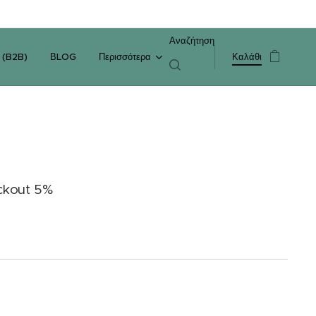
Αναζήτηση
 (B2B)
ΒLOG
Περισσότερα
Καλάθι
ckout 5%
;