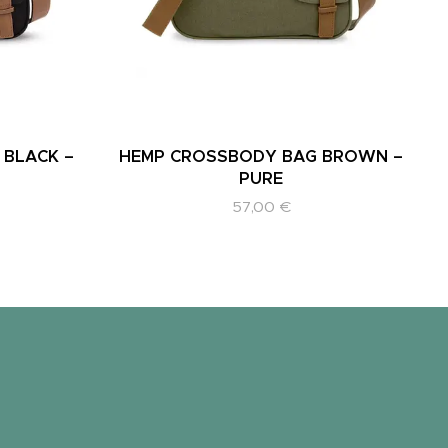
 BLACK –
HEMP CROSSBODY BAG BROWN –
PURE
57,00
€