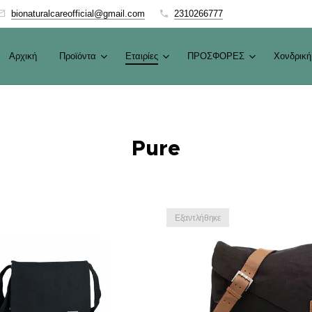
bionaturalcareofficial@gmail.com
2310266777
Αρχική
Προϊόντα
Εταιρίες
ΠΡΟΣΦΟΡΕΣ
Χονδρική
Pure
Εξαντλήθηκε