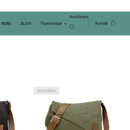
Αναζήτηση
 (B2B)
ΒLOG
Περισσότερα
Καλάθι
Εξαντλήθηκε