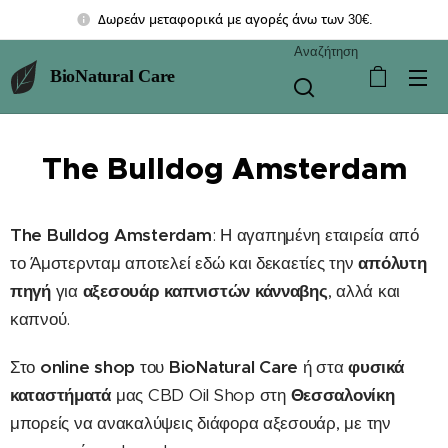
Δωρεάν μεταφορικά με αγορές άνω των 30€.
Αναζήτηση
BioNatural Care
The Bulldog Amsterdam
The Bulldog Amsterdam
: Η αγαπημένη εταιρεία από
το Άμστερνταμ αποτελεί εδώ και δεκαετίες την
απόλυτη
πηγή
για
αξεσουάρ καπνιστών κάνναβης
, αλλά και
καπνού.
Στο
online shop
του
BioNatural Care
ή στα
φυσικά
καταστήματά
μας CBD Oil Shop στη
Θεσσαλονίκη
μπορείς να ανακαλύψεις διάφορα αξεσουάρ, με την