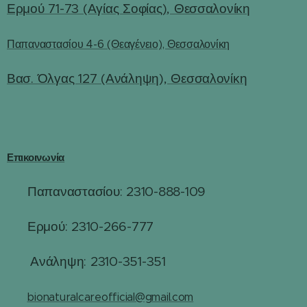
Ερμού 71-73 (Αγίας Σοφίας), Θεσσαλονίκη
Παπαναστασίου 4-6 (Θεαγένειο), Θεσσαλονίκη
Βασ. Όλγας 127 (Ανάληψη), Θεσσαλονίκη
Επικοινωνία
Παπαναστασίου: 2310-888-109
☎
Ερμού: 2310-266-777
☎
☎
Ανάληψη: 2310-351-351
✉️
bionaturalcareofficial@gmail.com