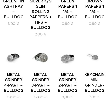
GREEN TIN
SILVER K/S
GREEN
BROWN
ASHTRAY
SLIM
PAPERS 1
PAPERS 1
–
ROLLING
1/4 –
1/4 –
BULLDOG
PAPPERS +
BULLDOG
BULLDOG
TIPS –
3,90
€
0,99
€
0,99
€
BULLDOG
2,00
€
METAL
METAL
METAL
KEYCHAIN
GRINDER
GRINDER
GRINDER
MINI
4-PART –
3-PART –
2-PART –
GRINDER-
BULLDOG
BULLDOG
BULLDOG
BULLDOG
19,90
€
12,00
€
9,90
€
7,80
€