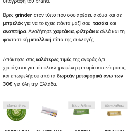
υπογραφή του brand.
Βρες
grinder
στον τύπο που σου αρέσει, ακόμα και σε
μπρελόκ
για να το έχεις πάντα μαζί σου,
τασάκι
και
αναπτήρα
. Αναζήτησε
χαρτάκια
,
φιλτράκια
αλλά και τη
φανταστική
μεταλλική
πίπα της συλλογής.
Απόκτησε στις
καλύτερες τιμές
της αγοράς ό,τι
χρειάζεσαι για μία ολοκληρωμένη εμπειρία καπνίσματος
και επωφελήσου από τα
δωρεάν μεταφορικά άνω των
30€
για όλη την Ελλάδα.
Εξαντλήθηκε
Εξαντλήθηκε
Εξαντλήθηκε