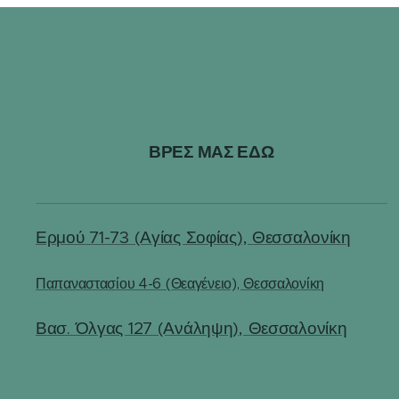
ΒΡΕΣ ΜΑΣ ΕΔΩ
Ερμού 71-73 (Αγίας Σοφίας), Θεσσαλονίκη
Παπαναστασίου 4-6 (Θεαγένειο), Θεσσαλονίκη
Βασ. Όλγας 127 (Ανάληψη), Θεσσαλονίκη