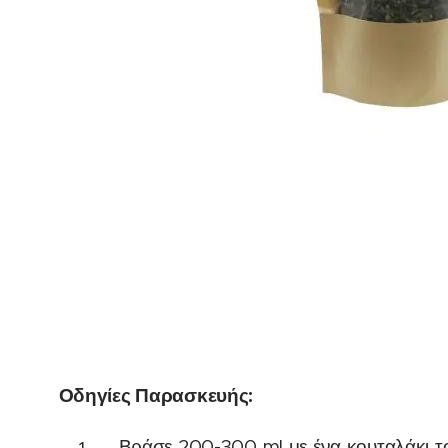
Οδηγίες Παρασκευής:
Βράσε 200-300 ml με ένα κουταλάκι το