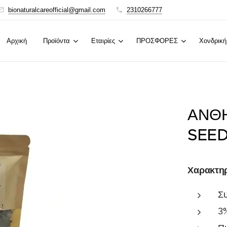
bionaturalcareofficial@gmail.com
2310266777
Αρχική
Προϊόντα
Εταιρίες
ΠΡΟΣΦΟΡΕΣ
Χονδρική
ΑΝΘΗ
SEED
Χαρακτηρ
Συ
3%