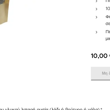
Π
10
Φυ
σε
Πε
μι
10,00
Μη 
υ γλυκού λιπαρή ουσία (λάδι ή βούτυρο ή γάλα).*