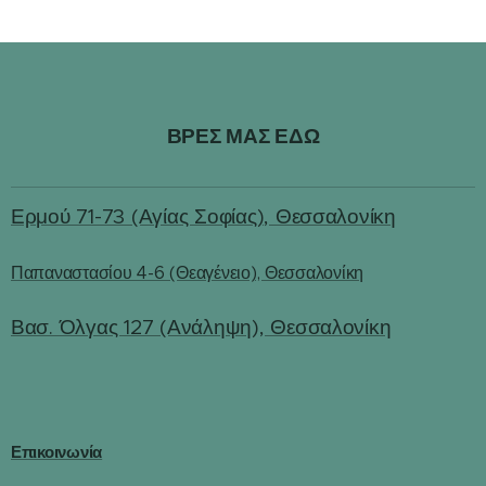
ΒΡΕΣ ΜΑΣ ΕΔΩ
Ερμού 71-73 (Αγίας Σοφίας), Θεσσαλονίκη
Παπαναστασίου 4-6 (Θεαγένειο), Θεσσαλονίκη
Βασ. Όλγας 127 (Ανάληψη), Θεσσαλονίκη
Επικοινωνία