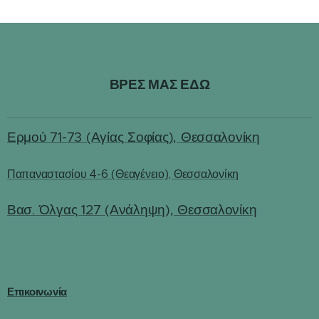
ΒΡΕΣ ΜΑΣ ΕΔΩ
Ερμού 71-73 (Αγίας Σοφίας), Θεσσαλονίκη
Παπαναστασίου 4-6 (Θεαγένειο), Θεσσαλονίκη
Βασ. Όλγας 127 (Ανάληψη), Θεσσαλονίκη
Επικοινωνία