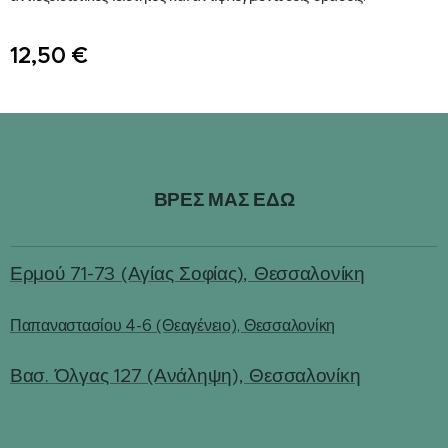
12,50
€
ΒΡΕΣ ΜΑΣ ΕΔΩ
Ερμού 71-73 (Αγίας Σοφίας), Θεσσαλονίκη
Παπαναστασίου 4-6 (Θεαγένειο), Θεσσαλονίκη
Βασ. Όλγας 127 (Ανάληψη), Θεσσαλονίκη