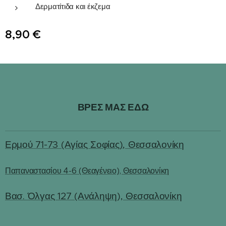
Δερματίτιδα και έκζεμα
8,90
€
ΒΡΕΣ ΜΑΣ ΕΔΩ
Ερμού 71-73 (Αγίας Σοφίας), Θεσσαλονίκη
Παπαναστασίου 4-6 (Θεαγένειο), Θεσσαλονίκη
Βασ. Όλγας 127 (Ανάληψη), Θεσσαλονίκη