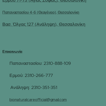
Ερμού 71-73 (Αγίας Σοφίας), Θεσσαλονίκη
Παπαναστασίου 4-6 (Θεαγένειο), Θεσσαλονίκη
Βασ. Όλγας 127 (Ανάληψη), Θεσσαλονίκη
Επικοινωνία
Παπαναστασίου: 2310-888-109
☎
Ερμού: 2310-266-777
☎
☎
Ανάληψη: 2310-351-351
✉️
bionaturalcareofficial@gmail.com