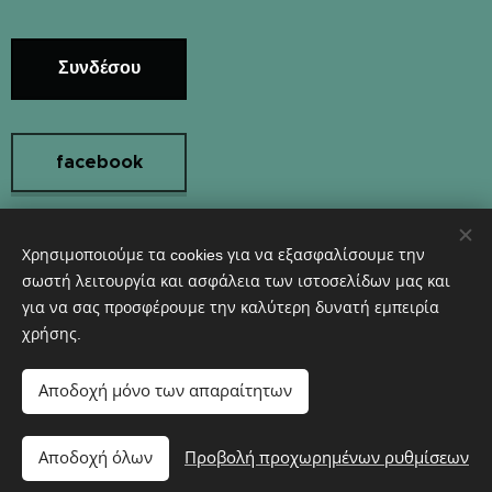
Συνδέσου
facebook
Χρησιμοποιούμε τα cookies για να εξασφαλίσουμε την
Instagram
σωστή λειτουργία και ασφάλεια των ιστοσελίδων μας και
για να σας προσφέρουμε την καλύτερη δυνατή εμπειρία
χρήσης.
Υλοποιήθηκε από τη
Webnode
Cookies
Αποδοχή μόνο των απαραίτητων
Προσθήκη στο καλάθι
Αποδοχή όλων
Προβολή προχωρημένων ρυθμίσεων