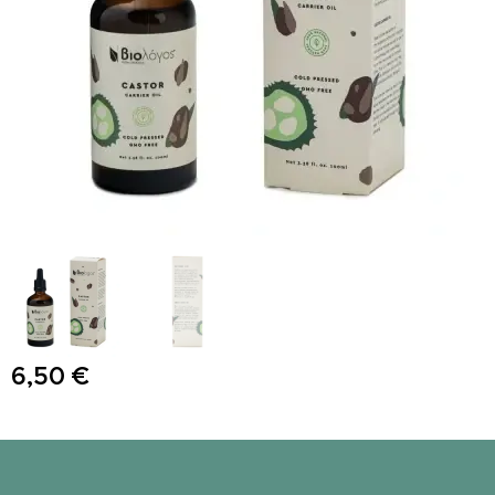
6,50
€