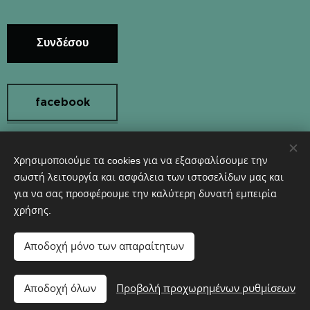
Συνδέσου
facebook
Χρησιμοποιούμε τα cookies για να εξασφαλίσουμε την
Instagram
σωστή λειτουργία και ασφάλεια των ιστοσελίδων μας και
για να σας προσφέρουμε την καλύτερη δυνατή εμπειρία
χρήσης.
Υλοποιήθηκε από τη
Webnode
Cookies
Αποδοχή μόνο των απαραίτητων
Προσθήκη στο καλάθι
Αποδοχή όλων
Προβολή προχωρημένων ρυθμίσεων