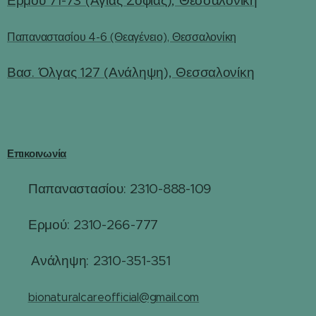
Ερμού 71-73 (Αγίας Σοφίας), Θεσσαλονίκη
Παπαναστασίου 4-6 (Θεαγένειο), Θεσσαλονίκη
Βασ. Όλγας 127 (Ανάληψη), Θεσσαλονίκη
Επικοινωνία
Παπαναστασίου: 2310-888-109
☎
Ερμού: 2310-266-777
☎
☎
Ανάληψη: 2310-351-351
✉️
bionaturalcareofficial@gmail.com