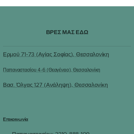
ΒΡΕΣ ΜΑΣ ΕΔΩ
Ερμού 71-73 (Αγίας Σοφίας), Θεσσαλονίκη
Παπαναστασίου 4-6 (Θεαγένειο), Θεσσαλονίκη
Βασ. Όλγας 127 (Ανάληψη), Θεσσαλονίκη
Επικοινωνία