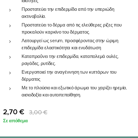
ιδιότητες
Προστατεύει την επιδερμίδα από την υπεριώδη
ακτινοβολία.
Προστατεύει το δέρμα από τις ελεύθερες ρίζες που
προκαλούν καρκίνο του δέρματος.
Λειτουργεί ως serum, προσφέροντας στην ώριμη
επιδερμίδα ελαστικότητα και ενυδάτωση
Καταπραΰνει την επιδερμίδα, καταπολεμά ουλές,
ραγάδες, ρυτίδες.
Ενεργοποιεί την αναγέννηση των κυττάρων του
δέρματος
Με το πλούσιο και εξωτικό άρωμα του χαρίζει ηρεμία,
αισιοδοξία και αυτοπεποίθηση.
2,70
€
3,00
€
Σε απόθεμα