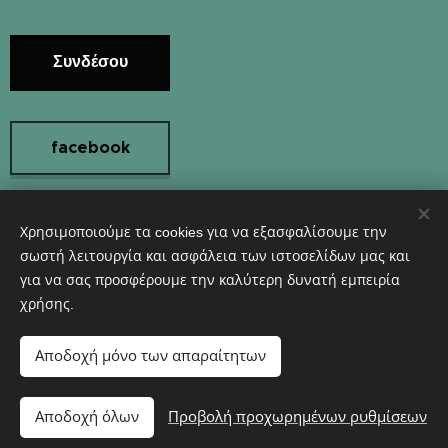
Συνδέσου
facebook
Χρησιμοποιούμε τα cookies για να εξασφαλίσουμε την
Instagram
σωστή λειτουργία και ασφάλεια των ιστοσελίδων μας και
για να σας προσφέρουμε την καλύτερη δυνατή εμπειρία
χρήσης.
Υλοποιήθηκε από τη
Webnode
Cookies
Αποδοχή μόνο των απαραίτητων
Προσθήκη στο καλάθι
Αποδοχή όλων
Προβολή προχωρημένων ρυθμίσεων