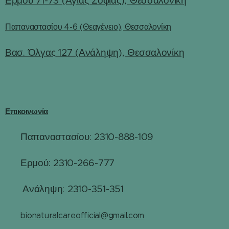
Ερμού 71-73 (Αγίας Σοφίας), Θεσσαλονίκη
Παπαναστασίου 4-6 (Θεαγένειο), Θεσσαλονίκη
Βασ. Όλγας 127 (Ανάληψη), Θεσσαλονίκη
Επικοινωνία
Παπαναστασίου: 2310-888-109
☎
Ερμού: 2310-266-777
☎
☎
Ανάληψη: 2310-351-351
✉️
bionaturalcareofficial@gmail.com