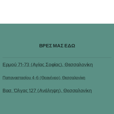
ΒΡΕΣ ΜΑΣ ΕΔΩ
Ερμού 71-73 (Αγίας Σοφίας), Θεσσαλονίκη
Παπαναστασίου 4-6 (Θεαγένειο), Θεσσαλονίκη
Βασ. Όλγας 127 (Ανάληψη), Θεσσαλονίκη