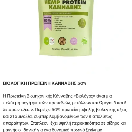
ΒΙΟΛΟΓΙΚΗ ΠΡΩΤΕΪΝΗ ΚΑΝΝΑΒΗΣ 50%
Η Πρωτεΐνη Βιομηχανικής Κάνναβης «Βιολόγος» είναι μια
πολύτιμη πηγή φυτικών πρωτεϊνών, μετάλλων και Ωμέγα-3 και 6
λιπαρών οξέων. Περιέχει 50% πρωτεΐνη υψηλής βιολογικής αξίας
και 21 αμινοξέα, συμπεριλαμβανομένων των 9 απολύτως
απαραίτητων. Επιπλέον, έχει υψηλή περιεκτικότητα σε σίδηρο και
μαγνήσιο. Ιδανική για ένα δυναμικό πρωινό ξεκίνημα.