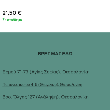
21,50
€
Σε απόθεμα
ΒΡΕΣ ΜΑΣ ΕΔΩ
Ερμού 71-73 (Αγίας Σοφίας), Θεσσαλονίκη
Παπαναστασίου 4-6 (Θεαγένειο), Θεσσαλονίκη
Βασ. Όλγας 127 (Ανάληψη), Θεσσαλονίκη