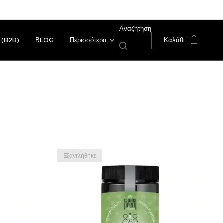
Αναζήτηση
 (B2B)
ΒLOG
Περισσότερα
Καλάθι
Εξαντλήθηκε