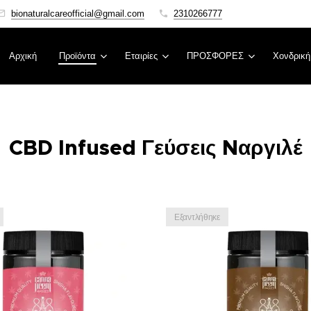
bionaturalcareofficial@gmail.com
2310266777
Αρχική
Προϊόντα
Εταιρίες
ΠΡΟΣΦΟΡΕΣ
Χονδρική
CBD Infused Γεύσεις Nαργιλέ
Εξαντλήθηκε