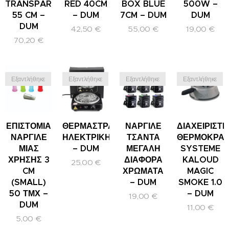
TRANSPARENT
RED 40CM
BOX BLUE
500W –
55 CM –
– DUM
7CM – DUM
DUM
DUM
42,50
€
55,00
€
19,00
€
70,20
€
Εξαντλήθηκε
Εξαντλήθηκε
Εξαντλήθηκε
Εξαντλήθηκε
ΕΠΙΣΤΟΜΙΑ
ΘΕΡΜΑΣΤΡΑ
ΝΑΡΓΙΛΕ
ΔΙΑΧΕΙΡΙΣΤΗ
ΝΑΡΓΙΛΕ
ΗΛΕΚΤΡΙΚΗ1000W
ΤΣΑΝΤΑ
ΘΕΡΜΟΚΡΑΣ
ΜΙΑΣ
– DUM
ΜΕΓΑΛΗ
SYSTEME
ΧΡΗΣΗΣ 3
ΔΙΑΦΟΡΑ
KALOUD
25,00
€
CM
ΧΡΩΜΑΤΑ
MAGIC
(SMALL)
– DUM
SMOKE 1.0
50 ΤΜΧ –
– DUM
19,00
€
DUM
11,00
€
5,00
€