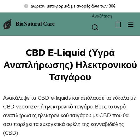
Δωρεάν μεταφορικά με αγορές άνω των 30€.
Αναζήτηση
BioNatural Care
CBD E-Liquid (Υγρά
Αναπλήρωσης) Ηλεκτρονικού
Τσιγάρου
Ανακάλυψε τα CBD e-liquids και απόλαυσέ τα εύκολα με
CBD vaporizer
ή
ηλεκτρονικό τσιγάρο
. Βρες το υγρό
αναπλήρωσης ηλεκτρονικού τσιγάρου με CBD που θα
σου παρέχει τα ευεργετικά οφέλη της κανναβιδιόλης
(CBD).