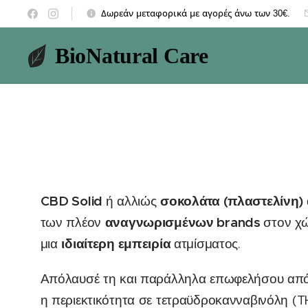
Δωρεάν μεταφορικά με αγορές άνω των 30€.
BioNatural Care
CBD Solid
σοκολάτα (πλαστελίνη) 
ή αλλιώς
αναγνωρισμένων brands
των πλέον
στον χ
ιδιαίτερη εμπειρία
μια
ατμίσματος.
Απόλαυσέ τη και παράλληλα επωφελήσου από
η περιεκτικότητα σε τετραϋδροκανναβινόλη (T