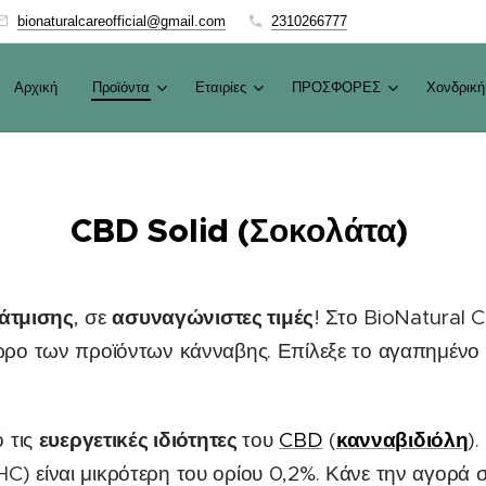
bionaturalcareofficial@gmail.com
2310266777
Αρχική
Προϊόντα
Εταιρίες
ΠΡΟΣΦΟΡΕΣ
Χονδρική
CBD Solid (Σοκολάτα)
άτμισης
ασυναγώνιστες τιμές
, σε
! Στο BioNatural 
ώρο των προϊόντων κάνναβης. Επίλεξε το αγαπημένο
ευεργετικές ιδιότητες
κανναβιδιόλη
 τις
του
CBD
(
)
HC) είναι μικρότερη του ορίου 0,2%. Κάνε την αγορά