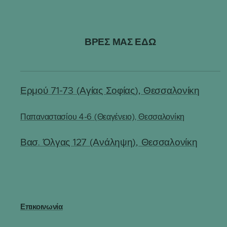
ΒΡΕΣ ΜΑΣ ΕΔΩ
Ερμού 71-73 (Αγίας Σοφίας), Θεσσαλονίκη
Παπαναστασίου 4-6 (Θεαγένειο), Θεσσαλονίκη
Βασ. Όλγας 127 (Ανάληψη), Θεσσαλονίκη
Επικοινωνία