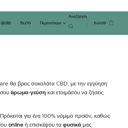
Αναζήτηση
 (B2B)
ΒLOG
Περισσότερα
Καλάθι
Care θα βρεις σοκολάτα CBD, με την εγγύηση
άρωμα-γεύση
 σου
και ετοιμάσου να ζήσεις
. Πρόκειται για ένα 100% νόμιμο προϊόν, καθώς
online
φυσικά
 σου
ή επισκέψου τα
μας