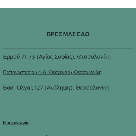
ΒΡΕΣ ΜΑΣ ΕΔΩ
Ερμού 71-73 (Αγίας Σοφίας), Θεσσαλονίκη
Παπαναστασίου 4-6 (Θεαγένειο), Θεσσαλονίκη
Βασ. Όλγας 127 (Ανάληψη), Θεσσαλονίκη
Επικοινωνία